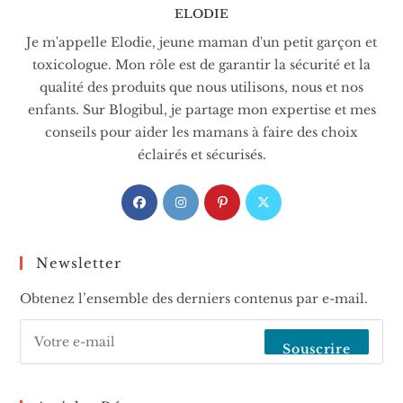
ELODIE
Je m'appelle Elodie, jeune maman d'un petit garçon et
toxicologue. Mon rôle est de garantir la sécurité et la
qualité des produits que nous utilisons, nous et nos
enfants. Sur Blogibul, je partage mon expertise et mes
conseils pour aider les mamans à faire des choix
éclairés et sécurisés.
S’ouvre
S’ouvre
S’ouvre
S’ouvre
dans
dans
dans
dans
un
un
un
un
nouvel
nouvel
nouvel
nouvel
Newsletter
onglet
onglet
onglet
onglet
Obtenez l’ensemble des derniers contenus par e-mail.
Souscrire