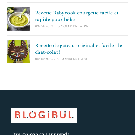
Recette Babycook courgette facile et
rapide pour bébé
02/01/2025
/
0 COMMENTAIRE
Recette de gâteau original et facile : le
chat-colat !
08/12/2024
/
0 COMMENTAIRE
Être maman ça s'apprend !