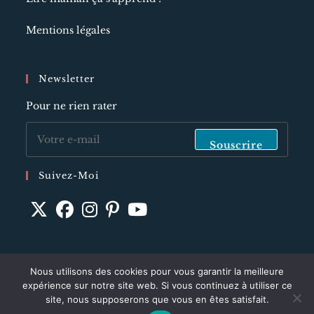
Mentions légales
Newsletter
Pour ne rien rater
Souscrire
Suivez-Moi
S’ouvre
S’ouvre
S’ouvre
S’ouvre
S’ouvre
dans
dans
dans
dans
dans
un
un
un
un
un
Nous utilisons des cookies pour vous garantir la meilleure
©Blogibul 2024
expérience sur notre site web. Si vous continuez à utiliser ce
nouvel
nouvel
nouvel
nouvel
nouvel
site, nous supposerons que vous en êtes satisfait.
onglet
onglet
onglet
onglet
onglet
Optimized by Seraphinite Accelerator